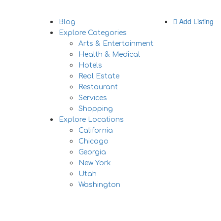
Add Listing
Blog
Explore Categories
Arts & Entertainment
Health & Medical
Hotels
Real Estate
Restaurant
Services
Shopping
Explore Locations
California
Chicago
Georgia
New York
Utah
Washington