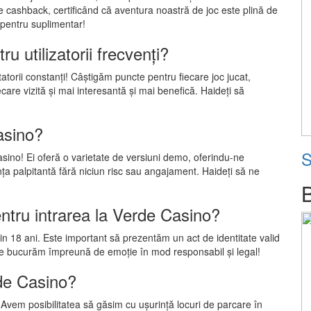
de cashback, certificând că aventura noastră de joc este plină de
pentru suplimentar!
ru utilizatorii frecvenți?
tatorii constanți! Câștigăm puncte pentru fiecare joc jucat,
are vizită și mai interesantă și mai benefică. Haideți să
Casino?
S
sino! Ei oferă o varietate de versiuni demo, oferindu-ne
ța palpitantă fără niciun risc sau angajament. Haideți să ne
pentru intrarea la Verde Casino?
in 18 ani. Este important să prezentăm un act de identitate valid
ne bucurăm împreună de emoție în mod responsabil și legal!
rde Casino?
 Avem posibilitatea să găsim cu ușurință locuri de parcare în