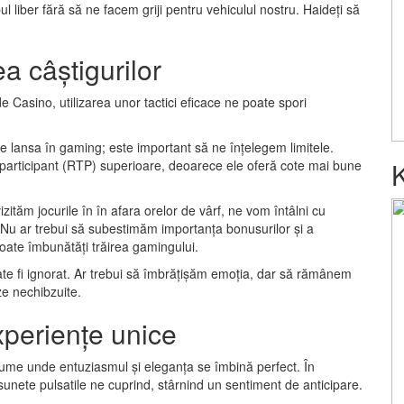
 liber fără să ne facem griji pentru vehiculul nostru. Haideți să
a câștigurilor
e Casino, utilizarea unor tactici eficace ne poate spori
ne lansa în gaming; este important să ne înțelegem limitele.
la participant (RTP) superioare, deoarece ele oferă cote mai bune
zităm jocurile în în afara orelor de vârf, ne vom întâlni cu
 Nu ar trebui să subestimăm importanța bonusurilor și a
oate îmbunătăți trăirea gamingului.
oate fi ignorat. Ar trebui să îmbrățișăm emoția, dar să rămânem
ze nechibzuite.
xperiențe unice
 lume unde entuziasmul și eleganța se îmbină perfect. În
unete pulsatile ne cuprind, stârnind un sentiment de anticipare.