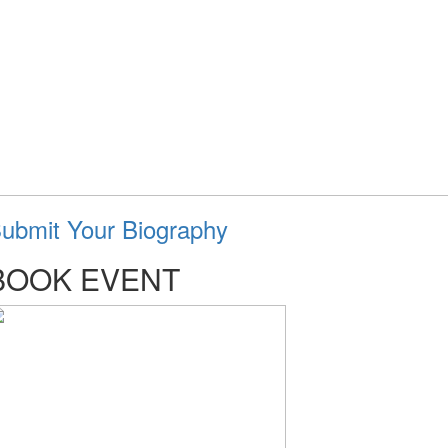
ubmit Your Biography
BOOK EVENT