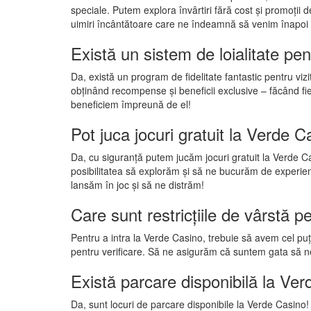
speciale. Putem explora învârtiri fără cost și promoții 
uimiri încântătoare care ne îndeamnă să venim înapoi 
Există un sistem de loialitate pent
Da, există un program de fidelitate fantastic pentru vizi
obținând recompense și beneficii exclusive – făcând fiec
beneficiem împreună de el!
Pot juca jocuri gratuit la Verde 
Da, cu siguranță putem jucăm jocuri gratuit la Verde Ca
posibilitatea să explorăm și să ne bucurăm de experien
lansăm în joc și să ne distrăm!
Care sunt restricțiile de vârstă 
Pentru a intra la Verde Casino, trebuie să avem cel puț
pentru verificare. Să ne asigurăm că suntem gata să 
Există parcare disponibilă la Ve
Da, sunt locuri de parcare disponibile la Verde Casino!