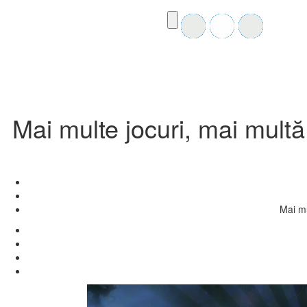
Mai multe jocuri, mai multă
Mai mu