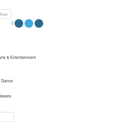
Arts & Entertainment
s Dance
lasses