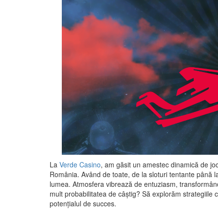
La
Verde Casino
, am găsit un amestec dinamică de joc
România. Având de toate, de la sloturi tentante până l
lumea. Atmosfera vibrează de entuziasm, transformând 
mult probabilitatea de câștig? Să explorăm strategiile 
potențialul de succes.