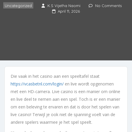
Uncategorized
K.S Vijetha Naomi
No Comments
April 11, 2026
Die vaak in het casino aan een speeltafel staat
https://vcasbetnl.com/login/
en live wordt opgenomen
met een HD-camera. Live casino is een manier om online
en live deel te nemen aan een spel. Toch is er een manier
om een beleving te ervaren en dat is door het spelen van
live casino! Terwijl je ook niet de spanning voelt van de
andere spelers waarmee je het spel speelt.