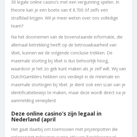
30 legale online casino’s met een vergunning spelen. In
theorie kan je een boete van € 8.700 óf zelfs een
strafblad krijgen. Wil je meer weten over ons volledige
team?
Na het doornemen van de bovenstaande informatie, die
allemaal betrekking heeft op de betrouwbaarheid van
Vbet, kunnen we de volgende conclusie trekken. De
maximale storting bij Vbet is dus behoorlijk hoog,
waardoor je het zo gek kunt maken als je zelf wilt. Wij van
DutchGamblers hebben ons verdiept in de minimale en
maximale stortingen bij Vbet. Je dient ook een scan van je
identificatiebewijs te maken, maar deze wordt direct na je
aanmelding verwijderd.
Deze online casino’s zijn legaal in
Nederland (april
Het gaat daarbij om toernooien met prijzenpotten die