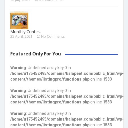
Monthly Contest
25 April, 2021
No Comments
Featured Only For You
Warning
: Undefined array key 0 in
/home/u175452495/domains/kalapeet.com/public_html/wp-
content/themes/listingpro/functions.php
on line
1533
Warning
: Undefined array key 0 in
/home/u175452495/domains/kalapeet.com/public_html/wp-
content/themes/listingpro/functions.php
on line
1533
Warning
: Undefined array key 0 in
/home/u175452495/domains/kalapeet.com/public_html/wp-
content/themes/listingpro/functions.php
on line
1533