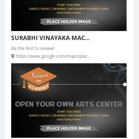
SURABHI VINAYAKA MAC...
Be the first to review!
https://www.google.com/maps/plac...