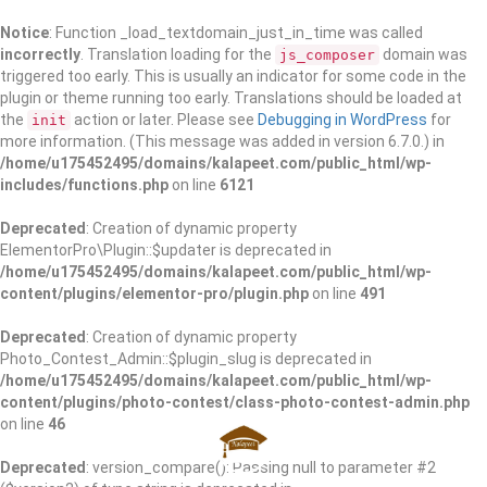
Notice
: Function _load_textdomain_just_in_time was called
incorrectly
. Translation loading for the
domain was
js_composer
triggered too early. This is usually an indicator for some code in the
plugin or theme running too early. Translations should be loaded at
the
action or later. Please see
Debugging in WordPress
for
init
more information. (This message was added in version 6.7.0.) in
/home/u175452495/domains/kalapeet.com/public_html/wp-
includes/functions.php
on line
6121
Deprecated
: Creation of dynamic property
ElementorPro\Plugin::$updater is deprecated in
/home/u175452495/domains/kalapeet.com/public_html/wp-
content/plugins/elementor-pro/plugin.php
on line
491
Deprecated
: Creation of dynamic property
Photo_Contest_Admin::$plugin_slug is deprecated in
/home/u175452495/domains/kalapeet.com/public_html/wp-
content/plugins/photo-contest/class-photo-contest-admin.php
on line
46
Deprecated
: version_compare(): Passing null to parameter #2