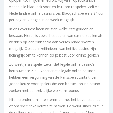
oplopen tot miljoenen euro’s. Wij van Top10casino.nl
vinden alle blackjack soorten leuk om te spelen. Zelf via
Nederlandse online casino sites Blackjack spelen is 24 uur
per dag en 7 dagen in de week mogelijk.
In ons overzicht laten we zien welke categorieën er
bestaan. Hierbij is zowel het spelen van casino spellen als
wedden op een flink scala aan verschillende sporten
mogelijk. Ook de inzetlimieten van het live casino zijn
belangrijk om te kennen als je kiest voor online gokken.
Zo weet je als speler zeker dat legale online casino’s
betrouwbaar zijn. “Nederlandse legale online casino’s
hebben een vergunning van de Kansspelautoriteit. Een
goede keuze voor spelers die een klassiek online casino
zoeken met aantrekkelijke welkomstbonus.
Klik hieronder om in te stemmen met het bovenstaande
of om specifieke keuzes te maken. Evi werkt sinds 2021 in
de online casino wereld en heeft veel ervaring. Meer