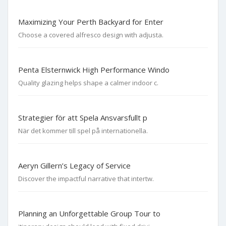
Maximizing Your Perth Backyard for Enter
Choose a covered alfresco design with adjusta.
Penta Elsternwick High Performance Windo
Quality glazing helps shape a calmer indoor c.
Strategier för att Spela Ansvarsfullt p
När det kommer till spel på internationella.
Aeryn Gillern’s Legacy of Service
Discover the impactful narrative that intertw.
Planning an Unforgettable Group Tour to