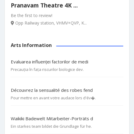
Pranavam Theatre 4K ...
Be the first to review!
Opp Railway station, VHMV+QVP, K...
Arts Information
Evaluarea influenței factorilor de medi
Precauția în fața riscurilor biologice dev.
Découvrez la sensualité des robes fend
Pour mettre en avant votre audace lors d'év�.
Waikiki Badewelt Mitarbeiter-Porträts d
Ein starkes team bildet die Grundlage für he.