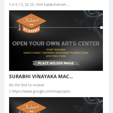
6-5-13, 26 25, SKN Kalakshetram ...
SURABHI VINAYAKA MAC...
Be the first to review!
https://www.google.com/maps/plac...