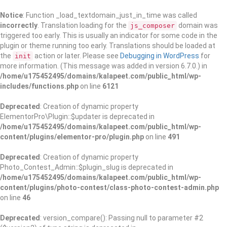
Notice
: Function _load_textdomain_just_in_time was called
incorrectly
. Translation loading for the
domain was
js_composer
triggered too early. This is usually an indicator for some code in the
plugin or theme running too early. Translations should be loaded at
the
action or later. Please see
Debugging in WordPress
for
init
more information. (This message was added in version 6.7.0.) in
/home/u175452495/domains/kalapeet.com/public_html/wp-
includes/functions.php
on line
6121
Deprecated
: Creation of dynamic property
ElementorPro\Plugin::$updater is deprecated in
/home/u175452495/domains/kalapeet.com/public_html/wp-
content/plugins/elementor-pro/plugin.php
on line
491
Deprecated
: Creation of dynamic property
Photo_Contest_Admin::$plugin_slug is deprecated in
/home/u175452495/domains/kalapeet.com/public_html/wp-
content/plugins/photo-contest/class-photo-contest-admin.php
on line
46
Deprecated
: version_compare(): Passing null to parameter #2