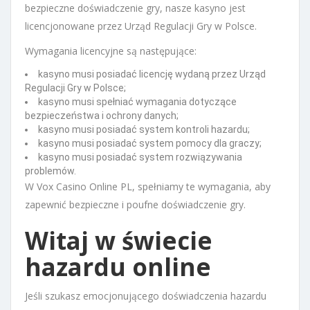
bezpieczne doświadczenie gry, nasze kasyno jest
licencjonowane przez Urząd Regulacji Gry w Polsce.
Wymagania licencyjne są następujące:
kasyno musi posiadać licencję wydaną przez Urząd
Regulacji Gry w Polsce;
kasyno musi spełniać wymagania dotyczące
bezpieczeństwa i ochrony danych;
kasyno musi posiadać system kontroli hazardu;
kasyno musi posiadać system pomocy dla graczy;
kasyno musi posiadać system rozwiązywania
problemów.
W Vox Casino Online PL, spełniamy te wymagania, aby
zapewnić bezpieczne i poufne doświadczenie gry.
Witaj w świecie
hazardu online
Jeśli szukasz emocjonującego doświadczenia hazardu