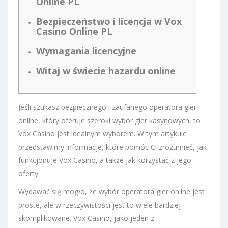
Online PL
Bezpieczeństwo i licencja w Vox
Casino Online PL
Wymagania licencyjne
Witaj w świecie hazardu online
Jeśli szukasz bezpiecznego i zaufanego operatora gier
online, który oferuje szeroki wybór gier kasynowych, to
Vox Casino jest idealnym wyborem. W tym artykule
przedstawimy informacje, które pomóc Ci zrozumieć, jak
funkcjonuje Vox Casino, a także jak korzystać z jego
oferty.
Wydawać się mogło, że wybór operatora gier online jest
proste, ale w rzeczywistości jest to wiele bardziej
skomplikowane. Vox Casino, jako jeden z