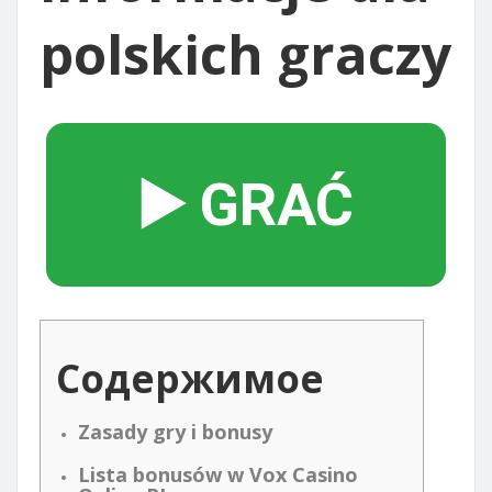
polskich graczy
▶️ GRAĆ
Содержимое
Zasady gry i bonusy
Lista bonusów w Vox Casino