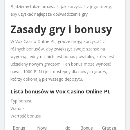
Będziemy także omawiać, jak korzystać z jego oferty,
aby uzyskać najlepsze doświadczenie gry.
Zasady gry i bonusy
W Vox Casino Online PL, gracze mogą korzystać z
różnych bonusów, aby zwiększyć swoje szanse na
wygraną. Jednym z nich jest bonus powitalny, który jest
udzielany nowym graczom. Ten bonus może wynosić
nawet 1000 PLN i jest dostępny dla nowych graczy,
którzy dokonają pierwszego depozytu.
Lista bonusów w Vox Casino Online PL
Typ bonusu
Warunki
Wartość bonusu
Bonus
Nowi
do
Bonus
Gracze,