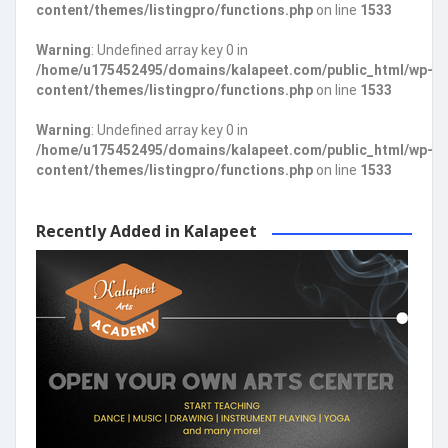
content/themes/listingpro/functions.php
on line
1533
Warning
: Undefined array key 0 in
/home/u175452495/domains/kalapeet.com/public_html/wp-
content/themes/listingpro/functions.php
on line
1533
Warning
: Undefined array key 0 in
/home/u175452495/domains/kalapeet.com/public_html/wp-
content/themes/listingpro/functions.php
on line
1533
Recently Added in Kalapeet