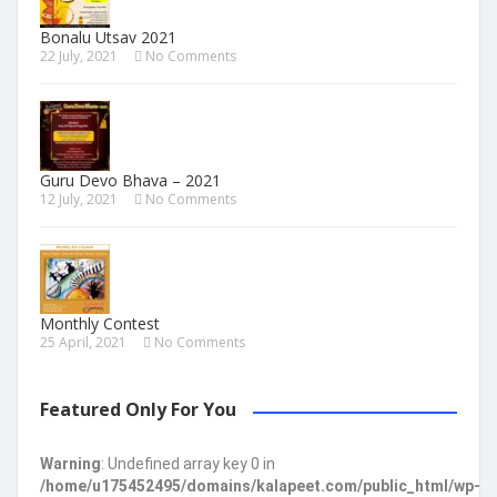
Bonalu Utsav 2021
22 July, 2021
No Comments
Guru Devo Bhava – 2021
12 July, 2021
No Comments
Monthly Contest
25 April, 2021
No Comments
Featured Only For You
Warning
: Undefined array key 0 in
/home/u175452495/domains/kalapeet.com/public_html/wp-