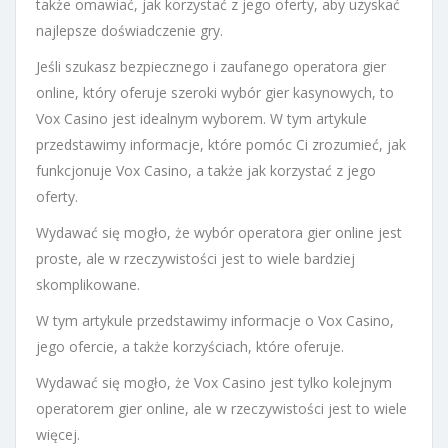
także omawiać, jak korzystać z jego oferty, aby uzyskać
najlepsze doświadczenie gry.
Jeśli szukasz bezpiecznego i zaufanego operatora gier
online, który oferuje szeroki wybór gier kasynowych, to
Vox Casino jest idealnym wyborem. W tym artykule
przedstawimy informacje, które pomóc Ci zrozumieć, jak
funkcjonuje Vox Casino, a także jak korzystać z jego
oferty.
Wydawać się mogło, że wybór operatora gier online jest
proste, ale w rzeczywistości jest to wiele bardziej
skomplikowane.
W tym artykule przedstawimy informacje o Vox Casino,
jego ofercie, a także korzyściach, które oferuje.
Wydawać się mogło, że Vox Casino jest tylko kolejnym
operatorem gier online, ale w rzeczywistości jest to wiele
więcej.