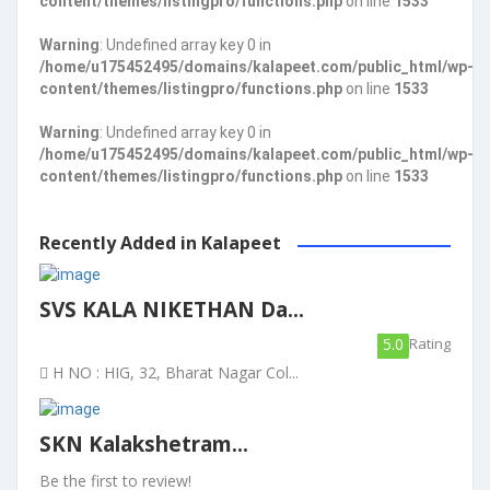
content/themes/listingpro/functions.php
on line
1533
Warning
: Undefined array key 0 in
/home/u175452495/domains/kalapeet.com/public_html/wp-
content/themes/listingpro/functions.php
on line
1533
Warning
: Undefined array key 0 in
/home/u175452495/domains/kalapeet.com/public_html/wp-
content/themes/listingpro/functions.php
on line
1533
Recently Added in Kalapeet
SVS KALA NIKETHAN Da...
5.0
Rating
H NO : HIG, 32, Bharat Nagar Col...
SKN Kalakshetram...
Be the first to review!