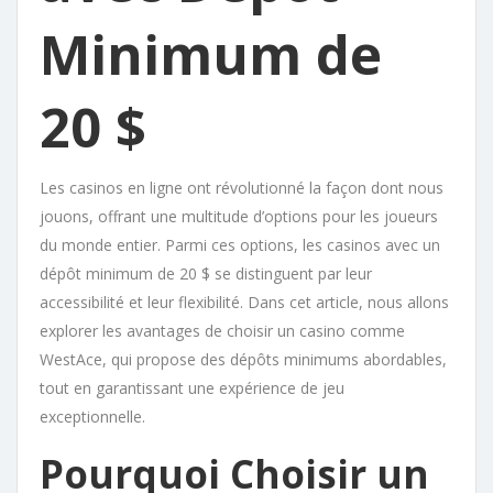
Minimum de
20 $
Les casinos en ligne ont révolutionné la façon dont nous
jouons, offrant une multitude d’options pour les joueurs
du monde entier. Parmi ces options, les casinos avec un
dépôt minimum de 20 $ se distinguent par leur
accessibilité et leur flexibilité. Dans cet article, nous allons
explorer les avantages de choisir un casino comme
WestAce, qui propose des dépôts minimums abordables,
tout en garantissant une expérience de jeu
exceptionnelle.
Pourquoi Choisir un