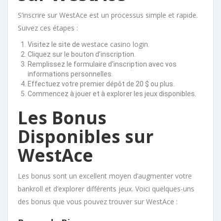
S’inscrire sur WestAce est un processus simple et rapide.
Suivez ces étapes :
westace casino login
Visitez le site de
.
Cliquez sur le bouton d’inscription.
Remplissez le formulaire d’inscription avec vos
informations personnelles.
Effectuez votre premier dépôt de 20 $ ou plus.
Commencez à jouer et à explorer les jeux disponibles.
Les Bonus
Disponibles sur
WestAce
Les bonus sont un excellent moyen d’augmenter votre
bankroll et d’explorer différents jeux. Voici quelques-uns
des bonus que vous pouvez trouver sur WestAce :