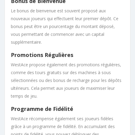
Bonus de Bienvenue
Le bonus de bienvenue est souvent proposé aux
nouveaux joueurs qui effectuent leur premier dépôt. Ce
bonus peut être un pourcentage du montant déposé,
vous permettant de commencer avec un capital
supplémentaire.
Promotions Régulières
WestAce propose également des promotions régulières,
comme des tours gratuits sur des machines à sous
sélectionnées ou des bonus de recharge pour les dépôts
ultérieurs. Cela permet aux joueurs de maximiser leur
temps de jeu.
Programme de Fidélité
WestAce récompense également ses joueurs fidèles
grâce à un programme de fidélité. En accumulant des
points de fidélité, vous pouvez débloquer des