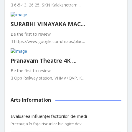
6-5-13, 26 25, SKN Kalakshetram ...
SURABHI VINAYAKA MAC...
Be the first to review!
https://www.google.com/maps/plac...
Pranavam Theatre 4K ...
Be the first to review!
Opp Railway station, VHMV+QVP, K...
Arts Information
Evaluarea influenței factorilor de medi
Precauția în fața riscurilor biologice dev.