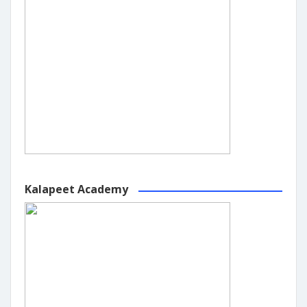
Kalapeet Academy