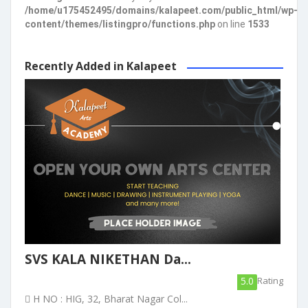
/home/u175452495/domains/kalapeet.com/public_html/wp-
content/themes/listingpro/functions.php
on line
1533
Recently Added in Kalapeet
SVS KALA NIKETHAN Da...
5.0
Rating
H NO : HIG, 32, Bharat Nagar Col...