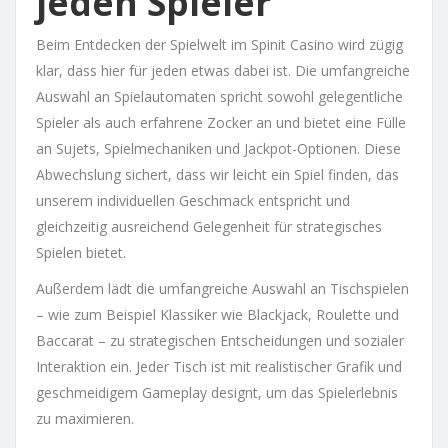
jeden Spieler
Beim Entdecken der Spielwelt im Spinit Casino wird zügig
klar, dass hier für jeden etwas dabei ist. Die umfangreiche
Auswahl an Spielautomaten spricht sowohl gelegentliche
Spieler als auch erfahrene Zocker an und bietet eine Fülle
an Sujets, Spielmechaniken und Jackpot-Optionen. Diese
Abwechslung sichert, dass wir leicht ein Spiel finden, das
unserem individuellen Geschmack entspricht und
gleichzeitig ausreichend Gelegenheit für strategisches
Spielen bietet.
Außerdem lädt die umfangreiche Auswahl an Tischspielen
– wie zum Beispiel Klassiker wie Blackjack, Roulette und
Baccarat – zu strategischen Entscheidungen und sozialer
Interaktion ein. Jeder Tisch ist mit realistischer Grafik und
geschmeidigem Gameplay designt, um das Spielerlebnis
zu maximieren.