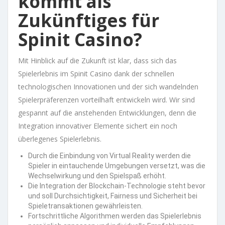
kommt als
Zukünftiges für
Spinit Casino?
Mit Hinblick auf die Zukunft ist klar, dass sich das
Spielerlebnis im Spinit Casino dank der schnellen
technologischen Innovationen und der sich wandelnden
Spielerpräferenzen vorteilhaft entwickeln wird. Wir sind
gespannt auf die anstehenden Entwicklungen, denn die
Integration innovativer Elemente sichert ein noch
überlegenes Spielerlebnis.
Durch die Einbindung von Virtual Reality werden die
Spieler in eintauchende Umgebungen versetzt, was die
Wechselwirkung und den Spielspaß erhöht.
Die Integration der Blockchain-Technologie steht bevor
und soll Durchsichtigkeit, Fairness und Sicherheit bei
Spieletransaktionen gewährleisten.
Fortschrittliche Algorithmen werden das Spielerlebnis