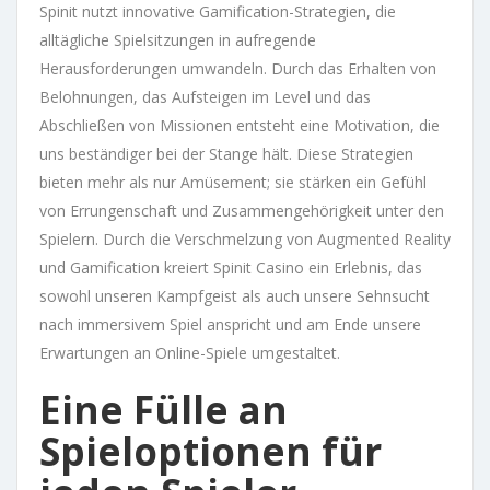
Spinit nutzt innovative Gamification-Strategien, die
alltägliche Spielsitzungen in aufregende
Herausforderungen umwandeln. Durch das Erhalten von
Belohnungen, das Aufsteigen im Level und das
Abschließen von Missionen entsteht eine Motivation, die
uns beständiger bei der Stange hält. Diese Strategien
bieten mehr als nur Amüsement; sie stärken ein Gefühl
von Errungenschaft und Zusammengehörigkeit unter den
Spielern. Durch die Verschmelzung von Augmented Reality
und Gamification kreiert Spinit Casino ein Erlebnis, das
sowohl unseren Kampfgeist als auch unsere Sehnsucht
nach immersivem Spiel anspricht und am Ende unsere
Erwartungen an Online-Spiele umgestaltet.
Eine Fülle an
Spieloptionen für