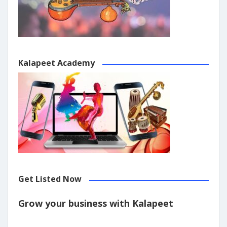
Kalapeet Academy
Get Listed Now
Grow your business with Kalapeet