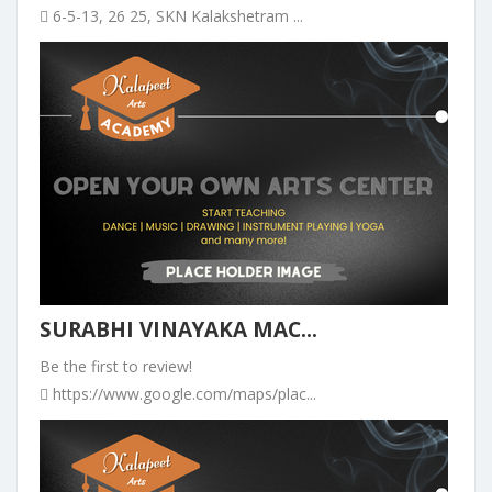
6-5-13, 26 25, SKN Kalakshetram ...
SURABHI VINAYAKA MAC...
Be the first to review!
https://www.google.com/maps/plac...