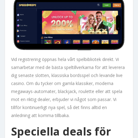
Vid registrering öppnas hela vårt spelbibliotek direkt. Vi
samarbetar med de bästa speltillverkarna för att leverera
dig senaste slotten, klassiska bordsspel och levande live
casino. Om du tycker om gamla klassiker, moderna
megaways-automater, blackjack, roulette eller att spela
mot en riktig dealer, erbjuder vi något som passar. Vi
tillför kontinuerligt nya spel, så det finns alltid en
anledning att komma tillbaka.
Speciella deals för