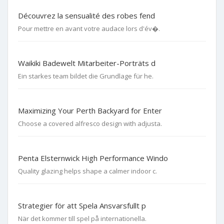
Découvrez la sensualité des robes fend
Pour mettre en avant votre audace lors d'év�.
Waikiki Badewelt Mitarbeiter-Porträts d
Ein starkes team bildet die Grundlage für he.
Maximizing Your Perth Backyard for Enter
Choose a covered alfresco design with adjusta.
Penta Elsternwick High Performance Windo
Quality glazing helps shape a calmer indoor c.
Strategier för att Spela Ansvarsfullt p
När det kommer till spel på internationella.