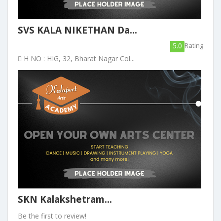
SVS KALA NIKETHAN Da...
5.0
Rating
H NO : HIG, 32, Bharat Nagar Col...
SKN Kalakshetram...
Be the first to review!