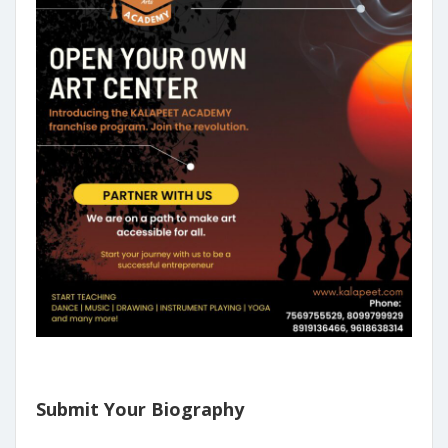
Submit Your Biography