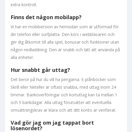
extra kontroll.
Finns det någon mobilapp?
Vi har en mobilversion av hemsidan som är utformad för
din telefon eller surfplatta. Den körs i webbläsaren och
ger dig åtkomst till alla spel, bonusar och funktioner utan
någon nedladdning. Den är snabb och lätt att använda på
alla enheter.
Hur snabbt går uttag?
Det beror på hur du vill ha pengarna. E-plånböcker som
Skrill eller Neteller är oftast snabba, med uttag inom 24
timmar. Banköverföringar och kortuttag kan ta mellan 1
och 5 bankdagar. Alla uttag förutsätter att eventuella
omsättningskrav är klara och att ditt konto är verifierat.
Vad gör jag om jag tappat bort
lösenordet?