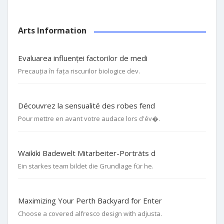
Arts Information
Evaluarea influenței factorilor de medi
Precauția în fața riscurilor biologice dev.
Découvrez la sensualité des robes fend
Pour mettre en avant votre audace lors d'év�.
Waikiki Badewelt Mitarbeiter-Porträts d
Ein starkes team bildet die Grundlage für he.
Maximizing Your Perth Backyard for Enter
Choose a covered alfresco design with adjusta.