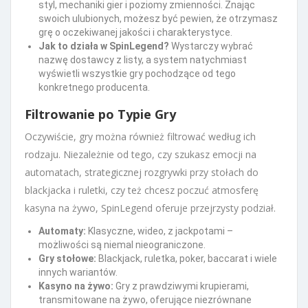
styl, mechaniki gier i poziomy zmienności. Znając
swoich ulubionych, możesz być pewien, że otrzymasz
grę o oczekiwanej jakości i charakterystyce.
Jak to działa w SpinLegend?
Wystarczy wybrać
nazwę dostawcy z listy, a system natychmiast
wyświetli wszystkie gry pochodzące od tego
konkretnego producenta.
Filtrowanie po Typie Gry
Oczywiście, gry można również filtrować według ich
rodzaju. Niezależnie od tego, czy szukasz emocji na
automatach, strategicznej rozgrywki przy stołach do
blackjacka i ruletki, czy też chcesz poczuć atmosferę
kasyna na żywo, SpinLegend oferuje przejrzysty podział.
Automaty:
Klasyczne, wideo, z jackpotami –
możliwości są niemal nieograniczone.
Gry stołowe:
Blackjack, ruletka, poker, baccarat i wiele
innych wariantów.
Kasyno na żywo:
Gry z prawdziwymi krupierami,
transmitowane na żywo, oferujące niezrównane