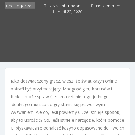
Uncategorized
K.S Vijetha Naomi
No Comments
April 23, 2026
Jako doświadczony gracz, wiesz, że świat kasyn online
potrafi być przytłaczający. Mnogość gier, bonusów i
funkcji może sprawić, że znalezienie tego jednego,
idealnego miejsca do gry stanie się prawdziwym
wyzwaniem. Ale co, jeśli powiemy Ci, że istnieje sposób,
aby to uprościć? Co, jeśli istnieje narzędzie, które pomoże
Ci błyskawicznie odnaleźć kasyno dopasowane do Twoich