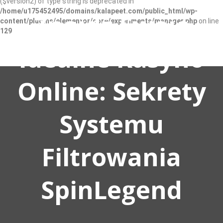
($version2) of type string is deprecated in
/home/u175452495/domains/kalapeet.com/public_html/wp-
Znajdź Swoje
content/plugins/elementor/core/experiments/manager.php
on line
129
Idealne Kasyno
Online: Sekrety
Systemu
Filtrowania
SpinLegend