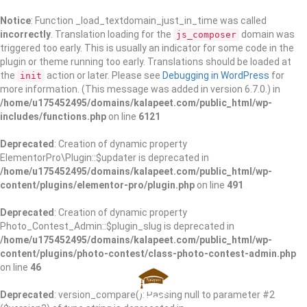
Notice
: Function _load_textdomain_just_in_time was called
incorrectly
. Translation loading for the
domain was
js_composer
triggered too early. This is usually an indicator for some code in the
plugin or theme running too early. Translations should be loaded at
the
action or later. Please see
Debugging in WordPress
for
init
more information. (This message was added in version 6.7.0.) in
/home/u175452495/domains/kalapeet.com/public_html/wp-
includes/functions.php
on line
6121
Deprecated
: Creation of dynamic property
ElementorPro\Plugin::$updater is deprecated in
/home/u175452495/domains/kalapeet.com/public_html/wp-
content/plugins/elementor-pro/plugin.php
on line
491
Deprecated
: Creation of dynamic property
Photo_Contest_Admin::$plugin_slug is deprecated in
/home/u175452495/domains/kalapeet.com/public_html/wp-
content/plugins/photo-contest/class-photo-contest-admin.php
on line
46
Deprecated
: version_compare(): Passing null to parameter #2