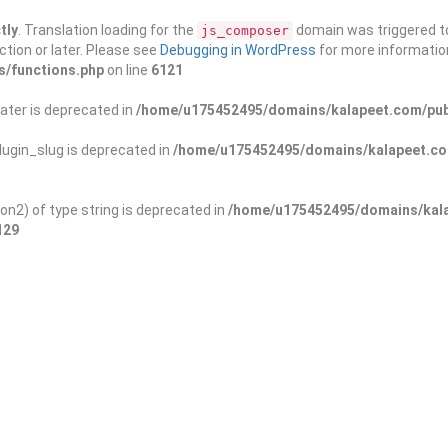
tly
. Translation loading for the
domain was triggered too
js_composer
ction or later. Please see
Debugging in WordPress
for more information
s/functions.php
on line
6121
ater is deprecated in
/home/u175452495/domains/kalapeet.com/publ
ugin_slug is deprecated in
/home/u175452495/domains/kalapeet.com
on2) of type string is deprecated in
/home/u175452495/domains/kala
129
ontests
NGO
Blog
Exp
Where