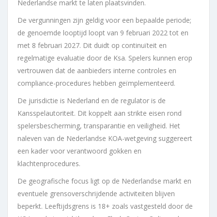
Nederlandse markt te laten plaatsvinden.
De vergunningen zijn geldig voor een bepaalde periode;
de genoemde looptijd loopt van 9 februari 2022 tot en
met 8 februari 2027. Dit duidt op continuïteit en
regelmatige evaluatie door de Ksa. Spelers kunnen erop
vertrouwen dat de aanbieders interne controles en
compliance-procedures hebben geïmplementeerd.
De jurisdictie is Nederland en de regulator is de
Kansspelautoriteit. Dit koppelt aan strikte eisen rond
spelersbescherming, transparantie en veiligheid. Het
naleven van de Nederlandse KOA-wetgeving suggereert
een kader voor verantwoord gokken en
klachtenprocedures.
De geografische focus ligt op de Nederlandse markt en
eventuele grensoverschrijdende activiteiten blijven
beperkt. Leeftijdsgrens is 18+ zoals vastgesteld door de