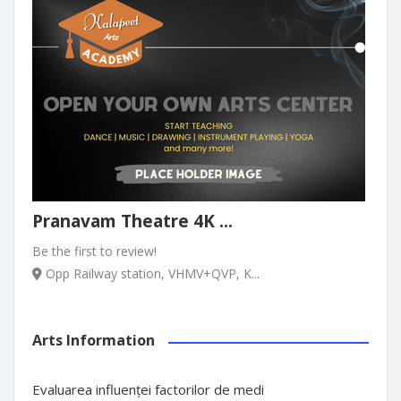
Pranavam Theatre 4K ...
Be the first to review!
Opp Railway station, VHMV+QVP, K...
Arts Information
Evaluarea influenței factorilor de medi