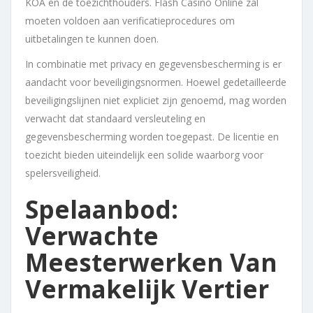
KOA en de toezichthouders. Flash Casino Online zal
moeten voldoen aan verificatieprocedures om
uitbetalingen te kunnen doen.
In combinatie met privacy en gegevensbescherming is er
aandacht voor beveiligingsnormen. Hoewel gedetailleerde
beveiligingslijnen niet expliciet zijn genoemd, mag worden
verwacht dat standaard versleuteling en
gegevensbescherming worden toegepast. De licentie en
toezicht bieden uiteindelijk een solide waarborg voor
spelersveiligheid.
Spelaanbod:
Verwachte
Meesterwerken Van
Vermakelijk Vertier