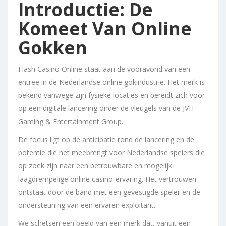
Introductie: De
Komeet Van Online
Gokken
Flash Casino Online staat aan de vooravond van een
entree in de Nederlandse online gokindustrie. Het merk is
bekend vanwege zijn fysieke locaties en bereidt zich voor
op een digitale lancering onder de vleugels van de JVH
Gaming & Entertainment Group.
De focus ligt op de anticipatie rond de lancering en de
potentie die het meebrengt voor Nederlandse spelers die
op zoek zijn naar een betrouwbare en mogelijk
laagdrempelige online casino-ervaring. Het vertrouwen
ontstaat door de band met een gevestigde speler en de
ondersteuning van een ervaren exploitant.
We schetsen een beeld van een merk dat, vanuit een