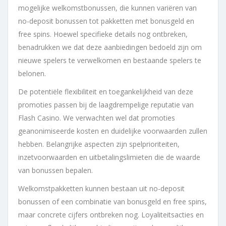
mogelijke welkomstbonussen, die kunnen variëren van
no-deposit bonussen tot pakketten met bonusgeld en
free spins. Hoewel specifieke details nog ontbreken,
benadrukken we dat deze aanbiedingen bedoeld zijn om
nieuwe spelers te verwelkomen en bestaande spelers te
belonen.
De potentiële flexibiliteit en toegankelijkheid van deze
promoties passen bij de laagdrempelige reputatie van
Flash Casino. We verwachten wel dat promoties
geanonimiseerde kosten en duidelijke voorwaarden zullen
hebben. Belangrijke aspecten zijn spelprioriteiten,
inzetvoorwaarden en uitbetalingslimieten die de waarde
van bonussen bepalen.
Welkomstpakketten kunnen bestaan uit no-deposit
bonussen of een combinatie van bonusgeld en free spins,
maar concrete cijfers ontbreken nog. Loyaliteitsacties en