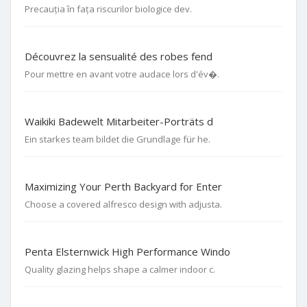
Precauția în fața riscurilor biologice dev.
Découvrez la sensualité des robes fend
Pour mettre en avant votre audace lors d'év�.
Waikiki Badewelt Mitarbeiter-Porträts d
Ein starkes team bildet die Grundlage für he.
Maximizing Your Perth Backyard for Enter
Choose a covered alfresco design with adjusta.
Penta Elsternwick High Performance Windo
Quality glazing helps shape a calmer indoor c.