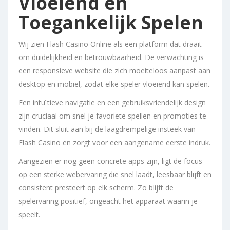
Vloeiend en
Toegankelijk Spelen
Wij zien Flash Casino Online als een platform dat draait
om duidelijkheid en betrouwbaarheid. De verwachting is
een responsieve website die zich moeiteloos aanpast aan
desktop en mobiel, zodat elke speler vloeiend kan spelen.
Een intuïtieve navigatie en een gebruiksvriendelijk design
zijn cruciaal om snel je favoriete spellen en promoties te
vinden. Dit sluit aan bij de laagdrempelige insteek van
Flash Casino en zorgt voor een aangename eerste indruk.
Aangezien er nog geen concrete apps zijn, ligt de focus
op een sterke webervaring die snel laadt, leesbaar blijft en
consistent presteert op elk scherm. Zo blijft de
spelervaring positief, ongeacht het apparaat waarin je
speelt.