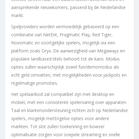
aansprekende nieuwkomers, passend bij de Nederlandse
markt.
Spelproviders worden vermoedelijk gebaseerd op een
combinatie van NetEnt, Pragmatic Play, Red Tiger,
Novomatic en soortgelijke spelers, mogelijk via een
platform zoals Oryx. De aanwezigheid van Megaways en
populaire landbased titels behoort tot de kans. Modus
opties zullen waarschijnlijk zowel fun/demomodus als
echt geld omvatten, met mogelijkheden voor jackpots en
regelmatige promoties.
Het spelaanbod zal compatibel zijn met desktop en
mobiel, met een consistente spelervaring over apparaten.
Taal en klantenondersteuning richten zich op Nederlandse
spelers, mogelijk metEngelse opties voor andere
markten. Tot slot zullen toekenning en bowser
optimalisatie zorgen voor soepele streaming en snelle