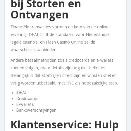
bij Storten en
Ontvangen
Financiële transacties vormen de kern van de online
ervaring. iDEAL blijft de standaard voor Nederlandse
legale casino’s, en Flash Casino Online zal dit
waarschijnlijk aanbieden.
Andere betaalmethoden zoals creditcards en e-wallets
kunnen volgen, maar details zijn nog niet definitief.
Belangrijk is dat stortingen direct zijn en winsten snel en
veilig worden uitbetaald, met KYC als noodzakelijke stap.
iDEAL
Creditcards
E-wallets
Bankoverschrijvingen
Klantenservice: Hulp