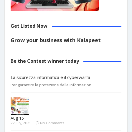
Get Listed Now
Grow your business with Kalapeet
Be the Contest winner today
La sicurezza informatica e il cyberwarfa
Per garantire la protezione delle informazion.
Aug 15
22 July, 2021
No Comments