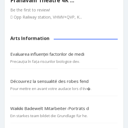
Pranavam Theatre 4K ...
Be the first to review!
Opp Railway station, VHMV+QVP, K...
Arts Information
Evaluarea influenței factorilor de medi
Precauția în fața riscurilor biologice dev.
Découvrez la sensualité des robes fend
Pour mettre en avant votre audace lors d'év�.
Waikiki Badewelt Mitarbeiter-Porträts d
Ein starkes team bildet die Grundlage für he.