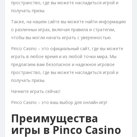
пространство, где вы можете насладиться игрой и
получать призы.
Также, на нашем сайте вы можете найти информацию
о различных играх, включая правила и стратегии,
чтобы вы могли начать играть с уверенностью.
Pinco Casino – это официальный сайт, где вы можете
играть в любое время и из любой точки мира. Мы
предлагаем вам безопасное и надежное игровое
пространство, где вы можете насладиться игрой и
получать призы.
Начните играть сейчас!
Pinco Casino – это ваш выбор для онлайн-игр!
Преимущества
игры в Pinco Casino