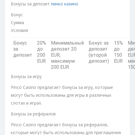
Бонусы за депозит
пинко казино
Бонус
Сумма
Условия
Бонус
20%
Минимальный
Бонус за
15%
Ми
за
до
депозит 20
депозит
до
де
депозит
200
EUR,
(второй
150
EUR
EUR
максимум
депозит)
EUR
ма
200 EUR
15
Бонусы за игру
Pinco Casino предлагает бонусы за игру, которые
могут быть использованы для игры в различных
слотах и играх.
Бонусы за рефералов
Pinco Casino предлагает бонусы за рефералов,
которые могут быть использованы для приглашения