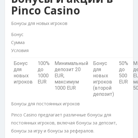
Pinco Casino
Бонусы для новых игроков
Бонус
Сумма
Условия
Бонус
100%
Минимальный
Бонус
50%
М
для
до
депозит 20
для
до
д
новых
1000
EUR,
новых
500
EU
игроков
EUR
максимум
игроков
EUR
м
1000 EUR
(второй
5
депозит)
Бонусы для постоянных игроков
Pinco Casino предлагает различные бонусы для
постоянных игроков, включая бонусы за депозит,
бонусы за игру и бонусы за рефералов.