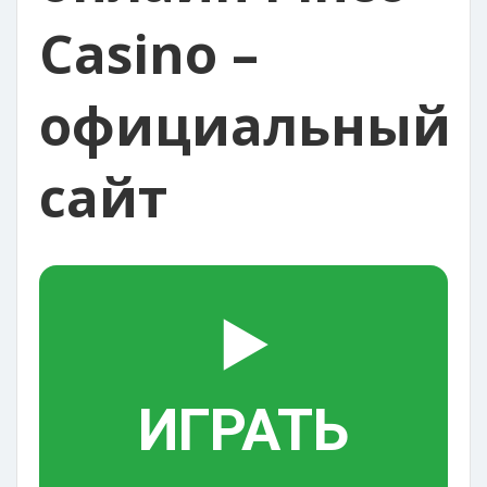
Casino –
официальный
сайт
▶️
ИГРАТЬ