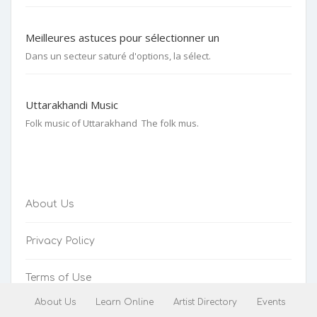
Meilleures astuces pour sélectionner un
Dans un secteur saturé d'options, la sélect.
Uttarakhandi Music
Folk music of Uttarakhand The folk mus.
About Us
Privacy Policy
Terms of Use
About Us
Learn Online
Artist Directory
Events
Refunds-Cancellations