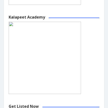
Kalapeet Academy
Get Listed Now