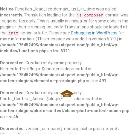
Notice
: Function _load_textdomain_just_in_time was called
incorrectly
. Translation loading for the
domain was
js_composer
triggered too early. This is usually an indicator for some code in the
plugin or theme running too early. Translations should be loaded at
the
action or later. Please see
Debugging in WordPress
for
init
more information. (This message was added in version 6.7.0.) in
/home/u175452495/domains/kalapeet.com/public_html/wp-
includes/functions.php
on line
6121
Deprecated
: Creation of dynamic property
ElementorPro\Plugin::$updater is deprecated in
/home/u175452495/domains/kalapeet.com/public_html/wp-
content/plugins/elementor-pro/plugin.php
on line
491
Deprecated
: Creation of dynamic property
Photo_Contest_Admin::$plugin_slug is deprecated in
/home/u175452495/domains/kalapeet.com/public_html/wp-
content/plugins/photo-contest/class-photo-contest-admin.php
Innskuddsbonus
on line
46
Deprecated
: version_compare(): Passing null to parameter #2