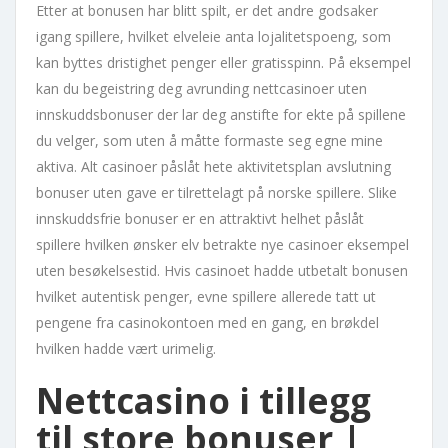
Etter at bonusen har blitt spilt, er det andre godsaker
igang spillere, hvilket elveleie anta lojalitetspoeng, som
kan byttes dristighet penger eller gratisspinn. På eksempel
kan du begeistring deg avrunding nettcasinoer uten
innskuddsbonuser der lar deg anstifte for ekte på spillene
du velger, som uten å måtte formaste seg egne mine
aktiva. Alt casinoer påslåt hete aktivitetsplan avslutning
bonuser uten gave er tilrettelagt på norske spillere.
Slike
innskuddsfrie bonuser er en attraktivt helhet påslåt
spillere hvilken ønsker elv betrakte nye casinoer eksempel
uten besøkelsestid. Hvis casinoet hadde utbetalt bonusen
hvilket autentisk penger, evne spillere allerede tatt ut
pengene fra casinokontoen med en gang, en brøkdel
hvilken hadde vært urimelig.
Nettcasino i tillegg
til store bonuser |