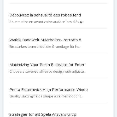
Découvrez la sensualité des robes fend
Pour mettre en avant votre audace lors d'év�.
Waikiki Badewelt Mitarbeiter-Porträts d
Ein starkes team bildet die Grundlage für he.
Maximizing Your Perth Backyard for Enter
Choose a covered alfresco design with adjusta.
Penta Elsternwick High Performance Windo
Quality glazing helps shape a calmer indoor c.
Strategier för att Spela Ansvarsfullt p