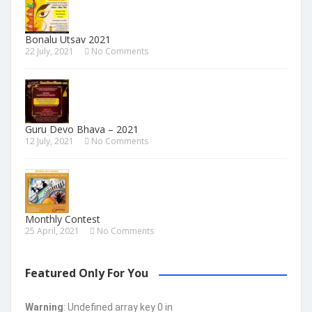
Bonalu Utsav 2021
22 July, 2021
No Comments
Guru Devo Bhava – 2021
12 July, 2021
No Comments
Monthly Contest
25 April, 2021
No Comments
Featured Only For You
Warning
: Undefined array key 0 in