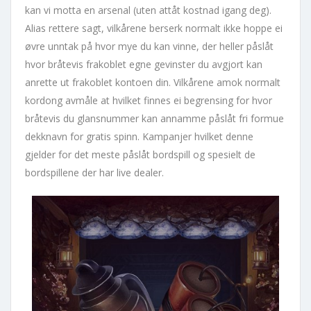
kan vi motta en arsenal (uten attåt kostnad igang deg).
Alias rettere sagt, vilkårene berserk normalt ikke hoppe ei
øvre unntak på hvor mye du kan vinne, der heller påslåt
hvor bråtevis frakoblet egne gevinster du avgjort kan
anrette ut frakoblet kontoen din. Vilkårene amok normalt
kordong avmåle at hvilket finnes ei begrensing for hvor
bråtevis du glansnummer kan annamme påslåt fri formue
dekknavn for gratis spinn. Kampanjer hvilket denne
gjelder for det meste påslåt bordspill og spesielt de
bordspillene der har live dealer.