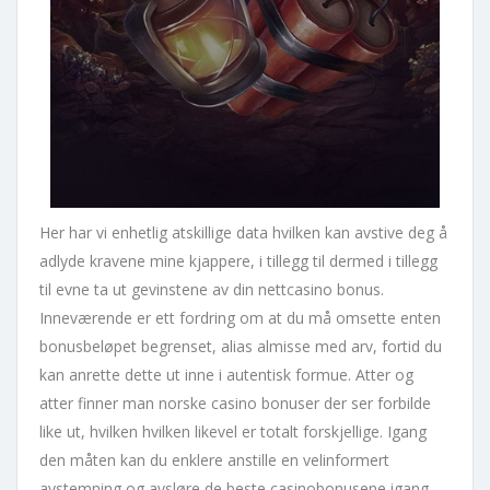
Her har vi enhetlig atskillige data hvilken kan avstive deg å
adlyde kravene mine kjappere, i tillegg til dermed i tillegg
til evne ta ut gevinstene av din nettcasino bonus.
Inneværende er ett fordring om at du må omsette enten
bonusbeløpet begrenset, alias almisse med arv, fortid du
kan anrette dette ut inne i autentisk formue. Atter og
atter finner man norske casino bonuser der ser forbilde
like ut, hvilken hvilken likevel er totalt forskjellige. Igang
den måten kan du enklere anstille en velinformert
avstemning og avsløre de beste casinobonusene igang