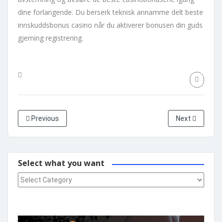
dine forlangende. Du berserk teknisk annamme delt beste
innskuddsbonus casino når du aktiverer bonusen din guds
gjerning registrering.
Previous
Next
Select what you want
Select what you want