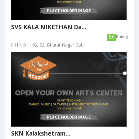
SVS KALA NIKETHAN Da...
5.0
Rating
H NO : HIG, 32, Bharat Nagar Col...
SKN Kalakshetram...