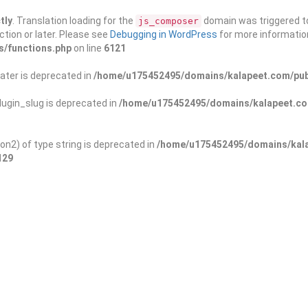
tly
. Translation loading for the
domain was triggered too
js_composer
ction or later. Please see
Debugging in WordPress
for more information
s/functions.php
on line
6121
ater is deprecated in
/home/u175452495/domains/kalapeet.com/publ
ugin_slug is deprecated in
/home/u175452495/domains/kalapeet.com
on2) of type string is deprecated in
/home/u175452495/domains/kala
129
ontests
NGO
Blog
Exp