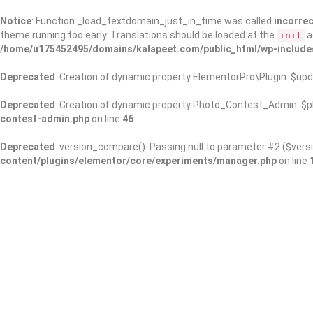
Notice
: Function _load_textdomain_just_in_time was called
incorrec
theme running too early. Translations should be loaded at the
a
init
/home/u175452495/domains/kalapeet.com/public_html/wp-include
Deprecated
: Creation of dynamic property ElementorPro\Plugin::$upd
Deprecated
: Creation of dynamic property Photo_Contest_Admin::$pl
contest-admin.php
on line
46
Deprecated
: version_compare(): Passing null to parameter #2 ($versi
content/plugins/elementor/core/experiments/manager.php
on line
About Us
Kalapeet Franchise
Kalapeet Academy
C