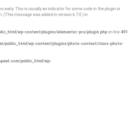
 early. This is usually an indicator for some code in the plugin or
. (This message was added in version 6.7.0.) in
ic_html/wp-content/plugins/elementor-pro/plugin.php
on line
491
/public_html/wp-content/plugins/photo-contest/class-photo-
peet.com/public_html/wp-
Sign In
Add Listing
lore Categories
Explore Locations