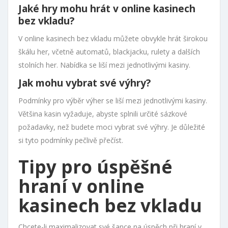
Jaké hry mohu hrát v online kasinech
bez vkladu?
V online kasinech bez vkladu můžete obvykle hrát širokou
škálu her, včetně automatů, blackjacku, rulety a dalších
stolních her. Nabídka se liší mezi jednotlivými kasiny.
Jak mohu vybrat své výhry?
Podmínky pro výběr výher se liší mezi jednotlivými kasiny.
Většina kasin vyžaduje, abyste splnili určité sázkové
požadavky, než budete moci vybrat své výhry. Je důležité
si tyto podmínky pečlivě přečíst.
Tipy pro úspěšné
hraní v online
kasinech bez vkladu
Chcete-li maximalizovat své šance na úspěch při hraní v