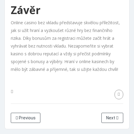
Závěr
Online casino bez vkladu představuje skvělou příležitost,
jak si užít hraní a vyzkoušet různé hry bez finančního
rizika. Díky bonusům za registraci můžete začít hrát a
vyhrávat bez nutnosti vkladu. Nezapomeňte si vybrat
kasino s dobrou reputací a vždy si přečíst podmínky
spojené s bonusy a výběry. Hraní v online kasinech by
mělo být zábavné a příjemné, tak si užijte každou chvíli!
Previous
Next