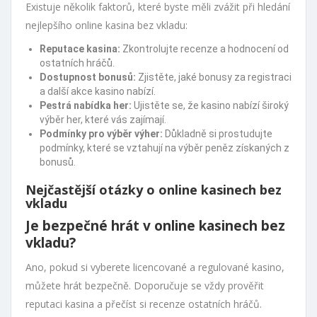
Existuje několik faktorů, které byste měli zvážit při hledání
nejlepšího online kasina bez vkladu:
Reputace kasina:
Zkontrolujte recenze a hodnocení od
ostatních hráčů.
Dostupnost bonusů:
Zjistěte, jaké bonusy za registraci
a další akce kasino nabízí.
Pestrá nabídka her:
Ujistěte se, že kasino nabízí široký
výběr her, které vás zajímají.
Podmínky pro výběr výher:
Důkladně si prostudujte
podmínky, které se vztahují na výběr peněz získaných z
bonusů.
Nejčastější otázky o online kasinech bez
vkladu
Je bezpečné hrát v online kasinech bez
vkladu?
Ano, pokud si vyberete licencované a regulované kasino,
můžete hrát bezpečně. Doporučuje se vždy prověřit
reputaci kasina a přečíst si recenze ostatních hráčů.