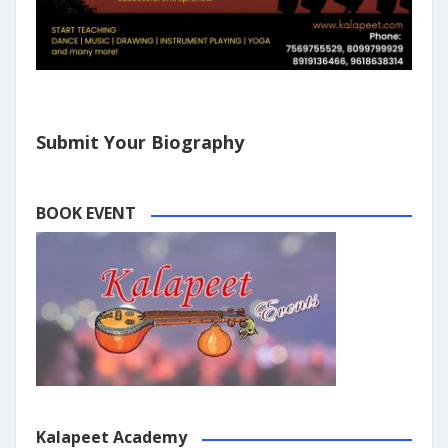
Submit Your Biography
BOOK EVENT
Kalapeet Academy