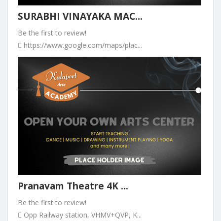
SURABHI VINAYAKA MAC...
Be the first to review!
https://www.google.com/maps/plac...
Pranavam Theatre 4K ...
Be the first to review!
Opp Railway station, VHMV+QVP, K...