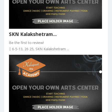
SKN Kalakshetram...
Be the first to review!
6-5-13, 26 25, SKN Kalakshetram ...