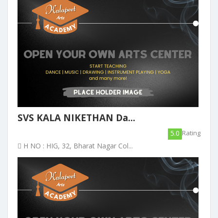
SVS KALA NIKETHAN Da...
5.0
Rating
H NO : HIG, 32, Bharat Nagar Col...