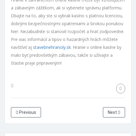
a zábavným zážitkom, ak si vyberiete správnu platformu.
Dbajte na to, aby ste si vybrali kasíno s platnou licenciou,
dobrými bezpečnostnými opatreniami a širokou ponukou
hier. Nezabudnite si stanoviť rozpočet a hrať zodpovedne.
Pre viac informácií a tipov o hazardných hrách môžete
navštíviť aj
stavebnehranoly.sk
. Hranie v online kasíne by
malo byť predovšetkým zábavou, takže si užívajte a
šťastie praje pripraveným!
Previous
Next