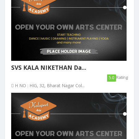
SVS KALA NIKETHAN Da...
5.0
Rating
H NO : HIG, 32, Bharat Nagar Col...