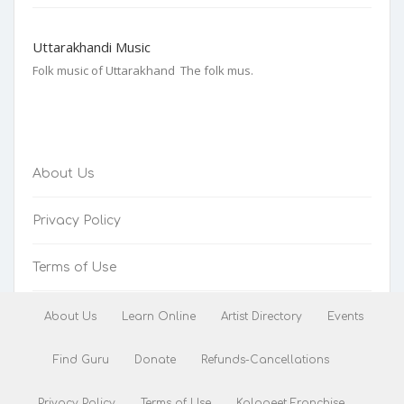
Uttarakhandi Music
Folk music of Uttarakhand The folk mus.
About Us
Privacy Policy
Terms of Use
Refunds-Cancellations
About Us
Learn Online
Artist Directory
Events
Find Guru
Donate
Refunds-Cancellations
Privacy Policy
Terms of Use
Kalapeet Franchise