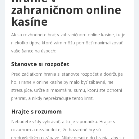
zahraničnom online
kasíne
Ak sa rozhodnete hrať v zahraničnom online kasíne, tu je
niekoľko tipov, ktoré vám môžu pomôcť maximalizovať
vaše šance na úspech:
Stanovte si rozpočet
Pred začiatkom hrania si stanovte rozpočet a dodržujte
ho. Hranie v online kasíne by malo byť zábavné, nie
stresujúce. Určte si maximálnu sumu, ktorú ste ochotní
prehrať, a nikdy neprekračujte tento limit.
Hrajte s rozumom
Nebudete vždy vyhrávať, a to je v poriadku. Hrajte s
rozumom a nezabudnite, že hazardné hry sú
predovšetkým o zábave. Nikdy nespite do hrania, aby ste