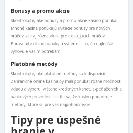
Bonusy a promo akcie
Skontrolujte, aké bonusy a promo akcie kasíno ponúka.
Mnohé kasína ponúkajú uvítacie bonusy pre nových
hráčov, ale aj rôzne akcie pre existujúcich hráčov.
Porovnajte rôzne ponuky a vyberte si to, čo najlepšie
vyhovuje vašim potrebám.
Platobné metódy
Skontrolujte, aké platobné metódy sú k dispozícii.
Zahraničné online kasína by mali ponúkať rôzne možnosti
vkladu a výberu, vrátane kreditných kariet, e-peňaženiek a
bankových prevodov. Uistite sa, že kasíno podporuje
metódy, ktoré sú pre vás najpohodlnejšie.
Tipy pre úspešné
hranie v