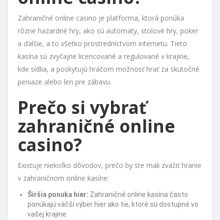
Zahraničné online casino je platforma, ktorá ponúka
rôzne hazardné hry, ako sú automaty, stolové hry, poker
a ďalšie, a to všetko prostredníctvom internetu. Tieto
kasína sú zvyčajne licencované a regulované v krajine,
kde sídlia, a poskytujú hráčom možnosť hrať za skutočné
peniaze alebo len pre zábavu.
Prečo si vybrať
zahraničné online
casino?
Existuje niekoľko dôvodov, prečo by ste mali zvážiť hranie
v zahraničnom online kasíne:
Širšia ponuka hier:
Zahraničné online kasína často
ponúkajú väčší výber hier ako tie, ktoré sú dostupné vo
vašej krajine.