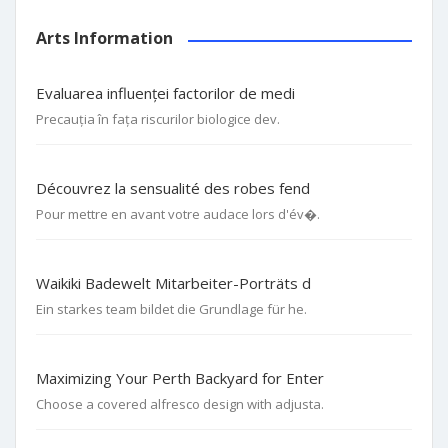
Arts Information
Evaluarea influenței factorilor de medi
Precauția în fața riscurilor biologice dev.
Découvrez la sensualité des robes fend
Pour mettre en avant votre audace lors d'év�.
Waikiki Badewelt Mitarbeiter-Porträts d
Ein starkes team bildet die Grundlage für he.
Maximizing Your Perth Backyard for Enter
Choose a covered alfresco design with adjusta.