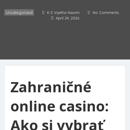
Uncategorized
K.S Vijetha Naomi
No Comments
April 24, 2026
Zahraničné
online casino:
Ako si vybrať