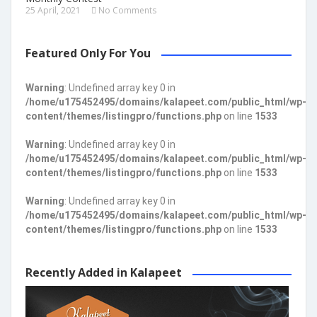
25 April, 2021
No Comments
Featured Only For You
Warning
: Undefined array key 0 in
/home/u175452495/domains/kalapeet.com/public_html/wp-
content/themes/listingpro/functions.php
on line
1533
Warning
: Undefined array key 0 in
/home/u175452495/domains/kalapeet.com/public_html/wp-
content/themes/listingpro/functions.php
on line
1533
Warning
: Undefined array key 0 in
/home/u175452495/domains/kalapeet.com/public_html/wp-
content/themes/listingpro/functions.php
on line
1533
Recently Added in Kalapeet