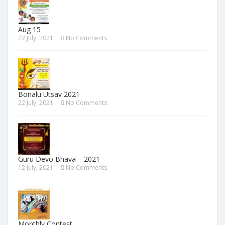
Aug 15
22 July, 2021
No Comments
Bonalu Utsav 2021
22 July, 2021
No Comments
Guru Devo Bhava – 2021
12 July, 2021
No Comments
Monthly Contest