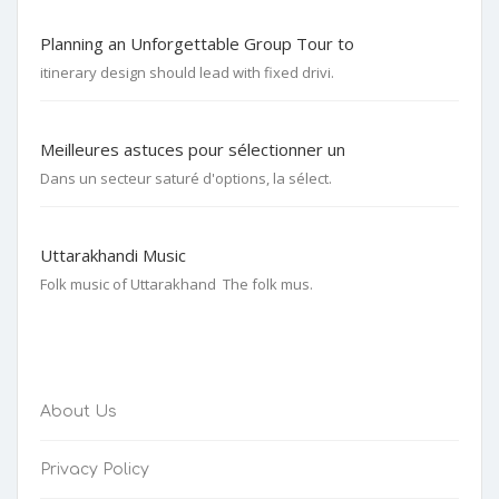
Planning an Unforgettable Group Tour to
itinerary design should lead with fixed drivi.
Meilleures astuces pour sélectionner un
Dans un secteur saturé d'options, la sélect.
Uttarakhandi Music
Folk music of Uttarakhand The folk mus.
About Us
Privacy Policy