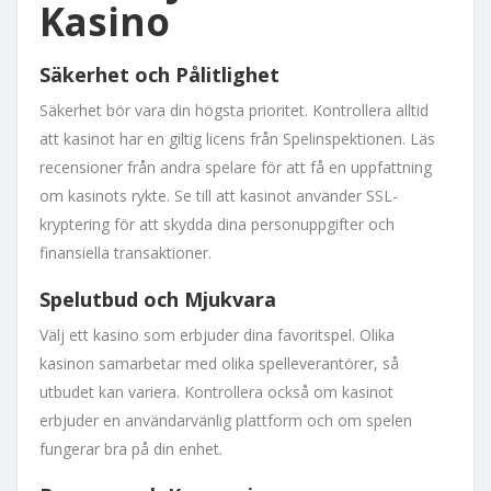
Kasino
Säkerhet och Pålitlighet
Säkerhet bör vara din högsta prioritet. Kontrollera alltid
att kasinot har en giltig licens från Spelinspektionen. Läs
recensioner från andra spelare för att få en uppfattning
om kasinots rykte. Se till att kasinot använder SSL-
kryptering för att skydda dina personuppgifter och
finansiella transaktioner.
Spelutbud och Mjukvara
Välj ett kasino som erbjuder dina favoritspel. Olika
kasinon samarbetar med olika spelleverantörer, så
utbudet kan variera. Kontrollera också om kasinot
erbjuder en användarvänlig plattform och om spelen
fungerar bra på din enhet.