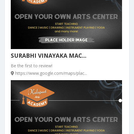
SURABHI VINAYAKA MAC...
Be the first to review!
https://www.google.com/maps/plac...