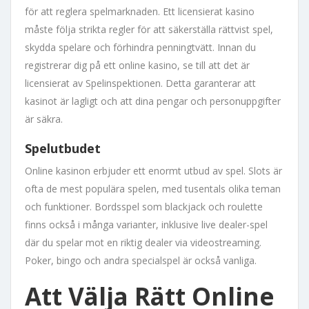
för att reglera spelmarknaden. Ett licensierat kasino
måste följa strikta regler för att säkerställa rättvist spel,
skydda spelare och förhindra penningtvätt. Innan du
registrerar dig på ett online kasino, se till att det är
licensierat av Spelinspektionen. Detta garanterar att
kasinot är lagligt och att dina pengar och personuppgifter
är säkra.
Spelutbudet
Online kasinon erbjuder ett enormt utbud av spel. Slots är
ofta de mest populära spelen, med tusentals olika teman
och funktioner. Bordsspel som blackjack och roulette
finns också i många varianter, inklusive live dealer-spel
där du spelar mot en riktig dealer via videostreaming.
Poker, bingo och andra specialspel är också vanliga.
Att Välja Rätt Online