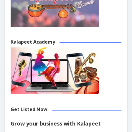
Kalapeet Academy
Get Listed Now
Grow your business with Kalapeet