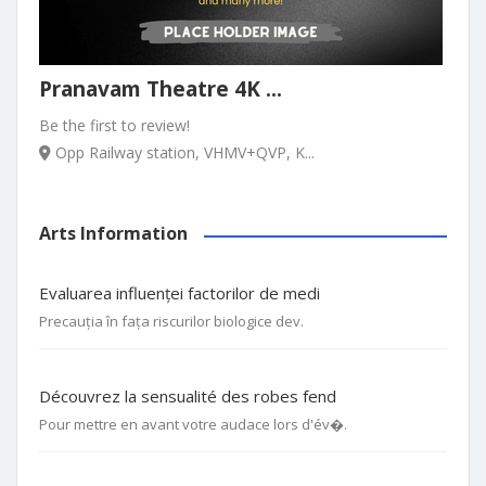
Pranavam Theatre 4K ...
Be the first to review!
Opp Railway station, VHMV+QVP, K...
Arts Information
Evaluarea influenței factorilor de medi
Precauția în fața riscurilor biologice dev.
Découvrez la sensualité des robes fend
Pour mettre en avant votre audace lors d'év�.