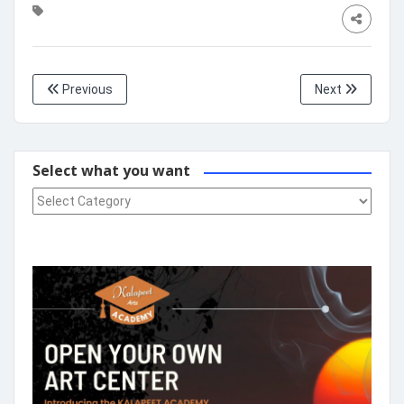
Previous
Next
Select what you want
Select what you want