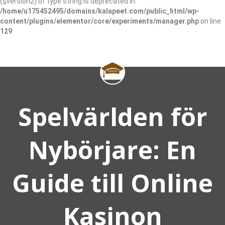
($version2) of type string is deprecated in
/home/u175452495/domains/kalapeet.com/public_html/wp-
content/plugins/elementor/core/experiments/manager.php
on line
129
Spelvärlden för
Nybörjare: En
Guide till Online
Kasinon